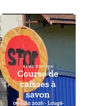
8EME ÉDITION
Course de
caisses à
savon
06 Juin 2026 - Lougé-